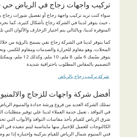
تركيب واجهات زجاج في الرياض حي 
سواء كنت تريد تركيب واجهة زجاج أو تفصيل شورات زجاج ب
، حيث يتوفر لدينا في الشركة زجاج بأشكال كثيرة، كما نحر
المتوفرة لدينا، وبالتالي يتم اختيار الزخارف والألوان التي 
كما يتوفر لدينا في الشركة زجاج نقي يسمح بالرؤية من خلا
المحلات، وهو مقاوم للحرارة والصدمات ومقاوم للكسر، ون
يتوفر بسُمك 6 ملم، 8 ملم، 10 ملم، وكذلك 12 ملم، ويمكنك اختيار السُمك الملائم لتنفيذ
التصميم بالمقاس المطلوب باحترافية شديدة
شركة تركيب زجاج بالرياض
أفضل شركة واجهات للزجاج والالمنيو
تمتلك الشركة العديد من فروع ورشة حدادة والمنيوم الرياض
في النوافذ ، تعمل خدمة العملاء لدينا علي توفير متطلبات ا
شرق الرياض للقيام بأخذ مقاسات النوافذ والأبواب الني تحت
الكالتوجات للعميل للإخنيار منها مايناسبة ليتم تنفيذه في 
فني المنيوم شمال الرياض للقيام بتركيبة وإختباره إذا تم وص