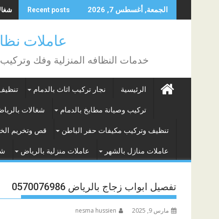
Skip
شغالات
الجمعة, أغسطس 7, 2026
Recent posts
to
content
عاملات نظافة بالساع
خدمات النظافه المنزلية وفك وتركيب
الرئيسية
نجار تركيب اثاث بالدمام
تنظيف 
تركيب وصيانة مطابخ بالدمام
شغالات بالريا
تنظيف وتركيب مكيفات حفر الباطن
قص وتخريم الخر
عاملات منازل بالشهر
عاملات منزلية بالرياض
شغ
تفصيل ابواب زجاج بالرياض 0570076986
مارس 9, 2025
nesma hussien