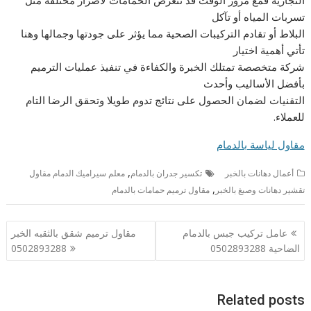
التجارية فمع مرور الوقت قد تتعرض الحمامات لأضرار مختلفة مثل
تسربات المياه أو تآكل
البلاط أو تقادم التركيبات الصحية مما يؤثر على جودتها وجمالها وهنا
تأتي أهمية اختيار
شركة متخصصة تمتلك الخبرة والكفاءة في تنفيذ عمليات الترميم
بأفضل الأساليب وأحدث
التقنيات لضمان الحصول على نتائج تدوم طويلا وتحقق الرضا التام
للعملاء.
مقاول لياسة بالدمام
,
أعمال دهانات بالخبر
تكسير جدران بالدمام
معلم سيراميك الدمام مقاول
,
تقشير دهانات وصبغ بالخبر
مقاول ترميم حمامات بالدمام
تصفّح
عامل تركيب جبس بالدمام
مقاول ترميم شقق بالثقبه الخبر
المقالات
الضاحية 0502893288
0502893288
Related posts