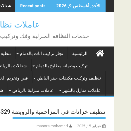
Skip
شغالات با
الأحد, أغسطس 9, 2026
Recent posts
to
content
عاملات نظافة بالساع
خدمات النظافه المنزلية وفك وتركيب
الرئيسية
نجار تركيب اثاث بالدمام
تنظيف 
تركيب وصيانة مطابخ بالدمام
شغالات بالريا
تنظيف وتركيب مكيفات حفر الباطن
قص وتخريم الخر
عاملات منازل بالشهر
عاملات منزلية بالرياض
شغ
تنظيف خزانات فى المزاحمية والرويضة 0505935329
فبراير 15, 2025
manora mohamed