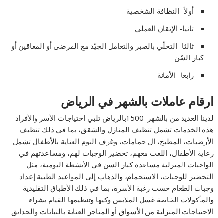
أولاً- النظافة الشخصية
ثانيا- الإتقان العملي
ثالثا- التحلّي بالصبر والتعامل الجيّد مع المرضى أو المعاقين أو
كبار السّن
رابعا- الأمانة
ارقام عاملات بالشهر في الرياض
لدينا العديد من بالشهر 1500بالرياض تلبي احتياجات الأسر والأفراد
هذه الخدمات تشمل تنظيف المنازل والشقق، بما في ذلك تنظيف
الأرضيات، المطبخ، ال حمامات، وغرف النوم العناية بالأطفال تشمل
رعاية الأطفال، اللعب معهم، تحضير الوجبات لهم، ومساعدتهم في
الواجبات المنزلية مساعدة كبار السن في الأنشطة اليومية، مثل
التحضير للوجبات، الاستحمام، والذهاب إلى المواعيد الطبية إعداد
وجبات الطعام حسب رغبة الأسرة، بما في ذلك الأطباق التقليدية
والمأكولات الخاصة غسل الملابس وكيها وتنظيمها القيام بشراء
الاحتياجات المنزلية من الأسواق أو المتاجر العناية بالنباتات والحدائق