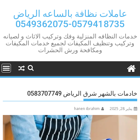
Ski
t
عاملات نظافة بالساعه الرياض
conten
0579418735-0549362075
خدمات النظافه المنزلية وفك وتركيب الاثاث و لصيانه
وتركيب وتنظيف المكيفات لجميع خدمات المكيفات
ومكافحة ورش الحشرات
خادمات بالشهر شرق الرياض 0583707749
يناير 28, 2025
hanen ibrahim