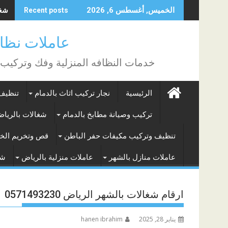
Skip
شغال
الخميس, أغسطس 6, 2026
Recent posts
to
content
عاملات نظافة بالساع
خدمات النظافه المنزلية وفك وتركيب
الرئيسية
نجار تركيب اثاث بالدمام
تنظيف 
تركيب وصيانة مطابخ بالدمام
شغالات بالريا
تنظيف وتركيب مكيفات حفر الباطن
قص وتخريم الخر
عاملات منازل بالشهر
عاملات منزلية بالرياض
شغ
ارقام شغالات بالشهر الرياض 0571493230
يناير 28, 2025
hanen ibrahim