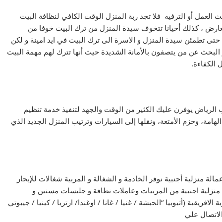
ث العمل أو الترفيه فلا تجد ربة المنزل الوقت الكافي لنظافة البيت
لعارض ، كذلك أحيانا تتخوف سيدة المنزل من ترك البيت خوفا من
تى تطمئن سيدة المنزل و الاسرة الى ترك البيت في ايد امينة و لكن
لبحث عن من يتصفون بالأمانة الشديدة حيث أنها تترك لهم مهمة البيت
 الكفاءة.
 الرياض
يوفرن عليك الكثير من الوقت والجهد لتنفيذ خدمة تنظيم
لهامة، وحزم الأمتعة، ونقلها إلى السيارات وترتيب المنزل الجديد الذي
لة منزلية أجنبية نوفر الخادمة و الشغالة و المربية شغالات للإيجار
 منزلية اجنبية من المربيات وعاملات نظافة و جليسات مسنين و
افريقية (أثيوبيا “الحبشة / غنيا / غانا / اوغندا/ ارتريا / كينيا / جيبوتي
 الاتصال علي