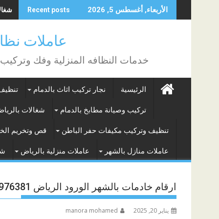
Skip
شغالات
الأربعاء, أغسطس 5, 2026
Recent posts
to
content
عاملات نظافة بالساع
خدمات النظافه المنزلية وفك وتركيب
الرئيسية
نجار تركيب اثاث بالدمام
تنظيف 
تركيب وصيانة مطابخ بالدمام
شغالات بالريا
تنظيف وتركيب مكيفات حفر الباطن
قص وتخريم الخر
عاملات منازل بالشهر
عاملات منزلية بالرياض
شغ
ارقام خادمات بالشهر الورود الرياض 0541976381
يناير 20, 2025
manora mohamed