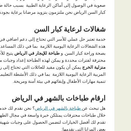
صعوبة في الوصول إلى أماكن الرعاية الطبية بسبب حالة طب
كبار السن الرياض نحن ملتزمون بتزويد مرضانا برعاية بجودة
شغالات لرعاية كبار السن
خدمة تعتبر حل عملي للأسر التي تحتاج إلى دعم اضافي في ر
هذه الشغالات الرعاية اليومية اللازمة بما في ذلك المساعد
بصحة وراحة كبار السن. و
طباخة للإيجار في الرياض
يتيح لل
محترفة لفترات محددة و يمكن لهذه الطباخة إعداد وجبا
منزلية الخرج
يمكن أن يكون مفيد للعائلات التي تحتاج إلى ر
المربية الرعاية اليومية اللازمة بما في ذلك الأنشطة التعلي
تنمية مهارات الأطفال وإبقائهم في بيئة آمنة ومريحة.
ارقام طباخات بالشهر في الرياض
هل تبحث عن
طباخة بالشهر في الرياض
؟ نحن نقدم لك خدمة
خلال طباخات محترفات يمتلكن خبرة واسعة في مجال الطهي
تقدم لك أفضل الخيارات لتضمن الحصول على وجبات شهية
بعض المزايا التي نقدمها: