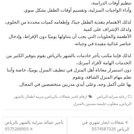
تنظيم أوقات الدراسة،
وأداء الواجبات المنزلية، وتقسيم أوقات الطفل بشكل سوي.
لذلك الاهتمام بتغذية الطفل جيدًا، وإطعامه كميات محددة من الحلوى،
ولذلك الإشراف على كمية
الأطعمة والحلويات التي يجب أن يتناولها يوميًا دون الإفراط، وإدخال
عناصر غذائية مفيدة في وجباته.
لذلك فإننا مكتب يأجر خادمات بالشهر بالرياض يقوم بتوفير الكثير من
الخدمات الهامة لأفراد أسرتك،
دون استمرار معاناة أهل المنزل في تنظيف المنزل يوميًا، خاصة وأننا
نعلم مهام المنزل الشاقة، ونقوم
بها على أكمل وجه، وعلى أيدي مدربين متخصصين في المجال.
,
رعايه منزليه الرياض
ارقام تاجير شغالات بالرياض
مربية اطفال بالشهر
,
الرياض
مطلوب جليسة مسنين بالمنزل
تصفّح
شغالات ايجار شهري في
تأجير عمالة منزلية بالشهر بالرياض
المقالات
الرياض 0574587326
0575268905