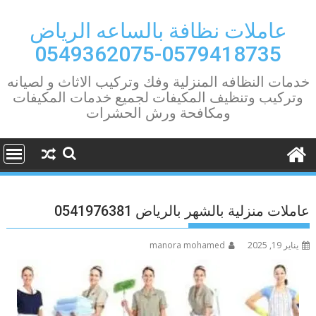
Ski
t
عاملات نظافة بالساعه الرياض
conten
0579418735-0549362075
خدمات النظافه المنزلية وفك وتركيب الاثاث و لصيانه
وتركيب وتنظيف المكيفات لجميع خدمات المكيفات
ومكافحة ورش الحشرات
عاملات منزلية بالشهر بالرياض 0541976381
يناير 19, 2025
manora mohamed