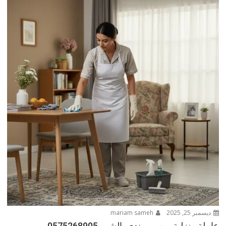
ديسمبر 25, 2025
mariam sameh
عاملة منزلية من بوروندي بالشهر 0575268905