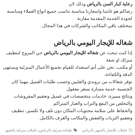
رعاية كبار السن بالرياض
وذلك لان
رضاكم هو غايتنا واسعارنا مناسبة تناسب جميع انواع العملاء ومناسبة
لجودة الخدمة المقدمة مقارنة
بمختلف باقي المكاتب والشركات في هذا المجال .
شغاله للإيجار اليومي بالرياض
إذا كنت تبحث عن
شغاله للإيجار اليومي بالرياض
حي المروج لتنظيف
منزلك او شقة
أو مكتب، نحن على أتم استعداد للقيام بجميع الأعمال المنزلية وبمنتهى
الدقة والكفاءة،
نوفر شغالات من بروندي والفلبين وحسب طلبات العميل مهما كان
الجنسية. خدمة ممتازة بسعر معقول
ونتائج مميزة، خادمات متخصصات في غسيل وتعقيم المفروشات
والتخلص من البقع والتراب والغبار المتراكم
والحفاظ على سلامة محتويات المكان دون تلف ولا تكسير، تنظيف
وتعقيم الثريات والعفش والمكاتب والغرف بالكامل.
,
عاملات للايجار بالشهر بالرياض
طباخة منزلية بالرياض
عاملات منزلية بالشهر