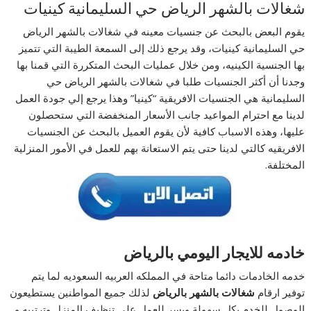
شغالات بالشهر الرياض حي السليمانية كينيات
يقوم البعض بالبحث عن جنسيات معينه في شغالات بالشهر الرياض
حي السليمانية كينيات، وقد يرجع ذلك إلى السمعة الطيبة التي تتميز
بها الجنسية الكينيه، ومن خلال عمليات البحث المتكررة التي قمنا بها
وجدنا أن أكثر الجنسيات طلبا في شغالات بالشهر الرياض حي
السليمانية هي الجنسيات الافريقية “كينيا” وهذا يرجع إلي جودة العمل
لدينا مع احترام المواعيد جانب الأسعار المنخفضة التي ستحصلون
عليها، وهذه الاسباب كافية لأن يقوم العميل بالبحث عن الجنسيات
الافريقيه كالتي لدينا حتى يتم الاستعانة بهم للعمل في الأمور المنزلية
المختلفة.
خادمه للايجار اليومي بالرياض
خدمه الخادمات دائما متاحة في المملكه العربيه السعوديه لما يتم
توفير ارقام
شغالات بالشهر بالرياض
لذلك جميع المواطنين يستطيعون
الوصول للخدم بكل سهولة ويسر للعمل على تنظيف المنزل وترتيبه و