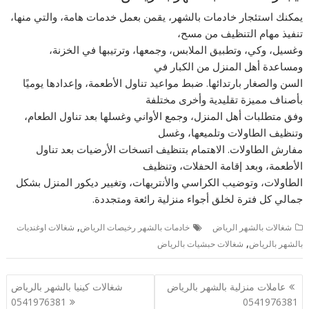
يمكنك استئجار خادمات بالشهر، يقمن بعمل خدمات هامة، والتي منها،
تنفيذ مهام التنظيف من مسح،
وغسيل، وكي، وتطبيق الملابس، وجمعها، وترتيبها في الخزنة،
ومساعدة أهل المنزل من الكبار في
السن والصغار بارتدائها. ضبط مواعيد تناول الأطعمة، وإعدادها يوميًا
بأصناف مميزة تقليدية وأخرى مختلفة
وفق متطلبات أهل المنزل، وجمع الأواني وغسلها بعد تناول الطعام،
وتنظيف الطاولات وتلميعها، وغسل
مفارش الطاولات. الاهتمام بتنظيف اتسخات الأرضيات بعد تناول
الأطعمة، وبعد إقامة الحفلات، وتنظيف
الطاولات، وتوضيب الكراسي والأنتريهات، وتغيير ديكور المنزل بشكل
جمالي كل فترة لخلق أجواء منزلية رائعة ومتجددة.
,
شغالات بالشهر الرياض
خادمات بالشهر رخيصات الرياض
شغالات اوغنديات
,
بالشهر بالرياض
شغالات حبشيات بالرياض
تصفّح
عاملات منزلية بالشهر بالرياض
شغالات كينيا بالشهر بالرياض
المقالات
0541976381
0541976381