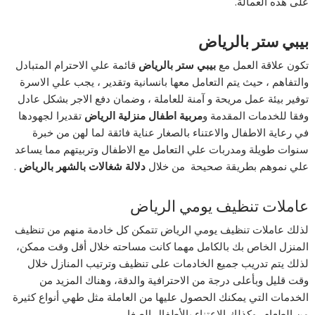
على هذه العمالة.
بيبي ستر بالرياض
تكون علاقة العمل مع
بيبي ستر بالرياض
قائمة علي الاحترام المتبادل
والتفاهم ، حيث يتم التعامل معها بانسانية وتقدير ، يجب علي الاسرة
توفير بيئة عمل مريحة و آمنة للعاملة ، وضمان دفع الاجر بشكل عادل
وفقا للخدمات المقدمة و
مربية اطفال منزلية الرياض
تقديرا لجهودها
في رعاية الاطفال والاعتناء بالصغار عناية فائقة لما لهن من خبرة
سنوات طويلة ومدربات علي التعامل مع الاطفال وتربيتهم مما يساعد
علي نموهم بطريقة صحيحة من خلال
دلالة شغالات بالشهر بالرياض
.
عاملات تنظيف يومي الرياض
لذلك عاملات تنظيف يومي الرياض تتمكن كل خادمة منهم من تنظيف
المنزل الخاص بك بالكامل مهما كانت مساحته خلال أقل وقت ممكن،
لذلك يتم تدريب جميع الخادمات على تنظيف وترتيب المنازل خلال
وقت قليل وبأعلى درجة من الاحترافية والدقة، وهناك المزيد من
الخدمات التي يمكنك الحصول عليها من العاملة مثل طهي أنواع كثيرة
من الطعام، وكذلك الاعتناء بالأطفال الصغار.