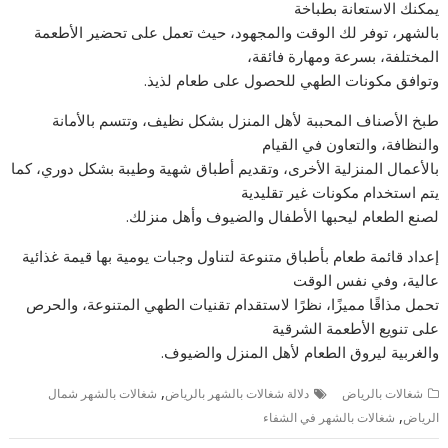
يمكنك الاستعانة بطباخة
بالشهر، توفر لك الوقت والمجهود، حيث تعمل على تحضير الأطعمة
المختلفة، بسرعة ومهارة فائقة،
وتوافق مكونات الطهي للحصول على طعام لذيذ.
طبخ الأصناف المحببة لأهل المنزل بشكل نظيف، وتتسم بالأمانة
والنظافة، والتعاون في القيام
بالأعمال المنزلية الأخرى، وتقديم أطباق شهية وطيبة بشكل دوري، كما
يتم استخدام مكونات غير تقليدية
لصنع الطعام ليحبها الأطفال والضيوف وأهل منزلك.
إعداد قائمة طعام بأطباق متنوعة لتناول وجبات يومية بها قيمة غذائية
عالية، وفي نفس الوقت
تحمل مذاقًا مميزًا، نظرًا لاستقدام تقنيات الطهي المتنوعة، والحرص
على تنويع الأطعمة الشرقية
والغربية ليروق الطعام لأهل المنزل والضيوف.
,
شغالات بالرياض
دلالة شغالات بالشهر بالرياض
شغالات بالشهر شمال
,
الرياض
شغالات بالشهر في الشفاء