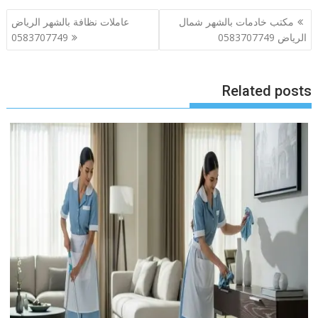
تصفّح
مكتب خادمات بالشهر شمال
عاملات نظافة بالشهر الرياض
المقالات
الرياض 0583707749
0583707749
Related posts