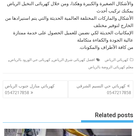
والأشكال الصغيرة والكبيرة وهكذا، ومن خلال كهربائى النخيل الرياض
يمكنك تركيب أحدث
الأشكال والماركات المختلفة العالمية الحديثة والتي يتم استيرادها من
الخارج لتوفير مختلف
الإمكانيات الحديثة لكي نضمن للعميل الحصول على خدمة ممتازة
عالية الجودة والكفاءة متكاملة
من كافة الأطراف والمكونات.
,
,
كهربائي الرياض
افضل كهربائى شرق الرياض
كهربائى حي الورود بالرياض
معلم كهربائى الروضة بالرياض
تصفّح
كهربائي حي النسيم الشرقي
كهربائي منازل جنوب الرياض
المقالات
0547217858
0547217858
Related posts