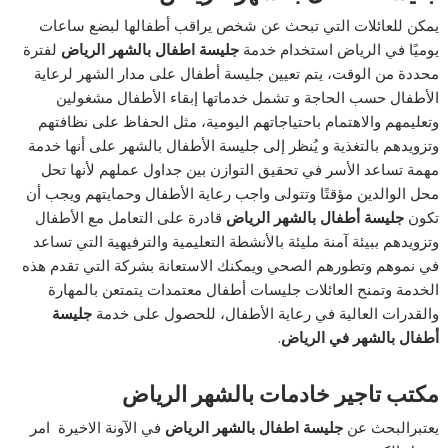
يمكن للعائلات التي تبحث عن شخص يراقب أطفالها لبضع ساعات
يوميًا في الرياض استخدام خدمة
جليسة اطفال بالشهر الرياض
لفترة
محددة من الوقت، يتم تعيين جليسة أطفال على مدار الشهر لرعاية
الأطفال حسب الحاجة و تشمل خدماتها إبقاء الأطفال مشغولين
وتعليمهم والاهتمام باحتياجاتهم اليومية، مثل الحفاظ على نظافتهم
وتزويدهم بالتغذية و يُنظر إلى جليسة الأطفال بالشهر على أنها خدمة
مهمة تساعد الأسر في تحقيق التوازن بين جداول عملهم لأنها تحل
محل الوالدين مؤقتًا وتتولى واجب رعاية الأطفال وحمايتهم ويجب أن
تكون
جليسة أطفال بالشهر الرياض
قادرة على التعامل مع الأطفال
وتزويدهم ببيئة آمنة مليئة بالأنشطة التعليمية والترفيهية التي تساعد
في نموهم وتطورهم الصحي ويمكنك الاستعانة بشركة التي تقدم هذه
الخدمة وتمنح العائلات جليسات أطفال معتمدات يتمتعن بالمهارة
والقدرات العالية في رعاية الأطفال، للحصول على خدمة
جليسة
أطفال بالشهر في الرياض
.
مكتب تاجير خادمات بالشهر الرياض
يعتبرالبحث عن
جليسة اطفال بالشهر الرياض
في الآونة الاخيرة امر