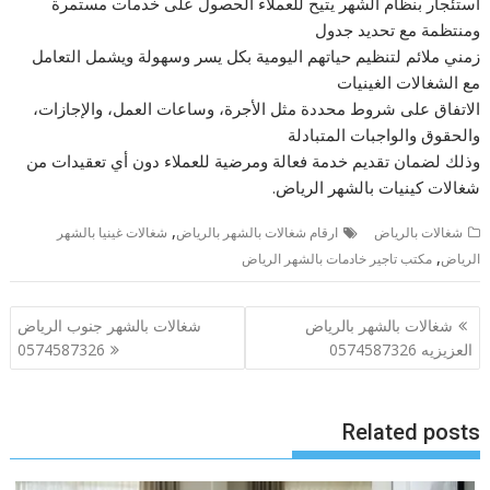
استئجار بنظام الشهر يتيح للعملاء الحصول على خدمات مستمرة
ومنتظمة مع تحديد جدول
زمني ملائم لتنظيم حياتهم اليومية بكل يسر وسهولة ويشمل التعامل
مع الشغالات الغينيات
الاتفاق على شروط محددة مثل الأجرة، وساعات العمل، والإجازات،
والحقوق والواجبات المتبادلة
وذلك لضمان تقديم خدمة فعالة ومرضية للعملاء دون أي تعقيدات من
شغالات كينيات بالشهر الرياض.
,
شغالات بالرياض
ارقام شغالات بالشهر بالرياض
شغالات غينيا بالشهر
,
الرياض
مكتب تاجير خادمات بالشهر الرياض
تصفّح
شغالات بالشهر بالرياض
شغالات بالشهر جنوب الرياض
المقالات
العزيزيه 0574587326
0574587326
Related posts