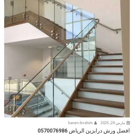
مارس 29, 2025
hanen ibrahim
افضل ورش درابزين الرياض 0570076986