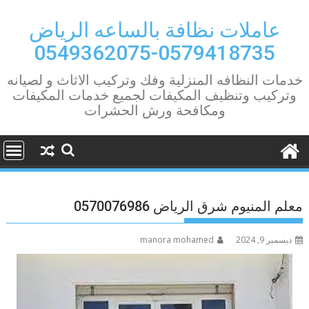
Ski
t
عاملات نظافة بالساعه الرياض
conten
0579418735-0549362075
خدمات النظافه المنزلية وفك وتركيب الاثاث و لصيانه
وتركيب وتنظيف المكيفات لجميع خدمات المكيفات
ومكافحة ورش الحشرات
معلم المنيوم شرق الرياض 0570076986
ديسمبر 9, 2024
manora mohamed