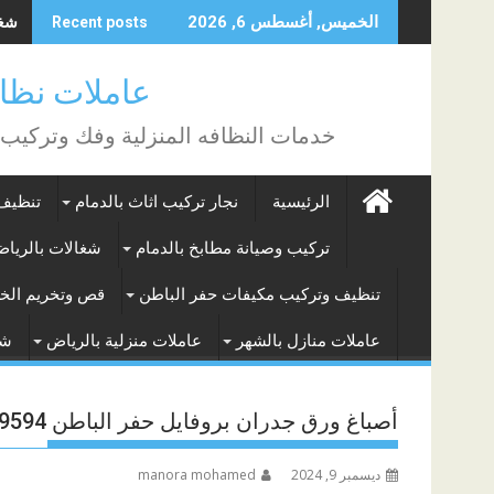
Skip
شغال
الخميس, أغسطس 6, 2026
Recent posts
to
content
عاملات نظافة بالساع
خدمات النظافه المنزلية وفك وتركيب
الرئيسية
نجار تركيب اثاث بالدمام
تنظيف 
تركيب وصيانة مطابخ بالدمام
شغالات بالريا
تنظيف وتركيب مكيفات حفر الباطن
قص وتخريم الخر
عاملات منازل بالشهر
عاملات منزلية بالرياض
شغ
أصباغ ورق جدران بروفايل حفر الباطن 0533509594
ديسمبر 9, 2024
manora mohamed