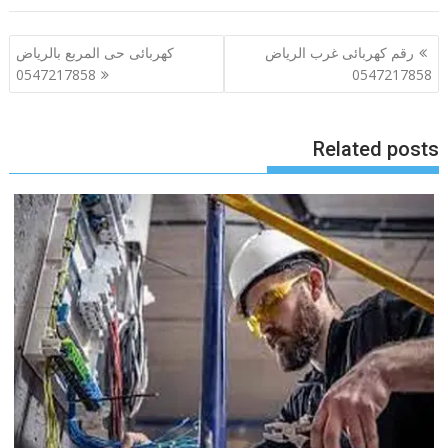
تصفّح
رقم كهربائى غرب الرياض
كهربائى حى المربع بالرياض
المقالات
0547217858
0547217858
Related posts