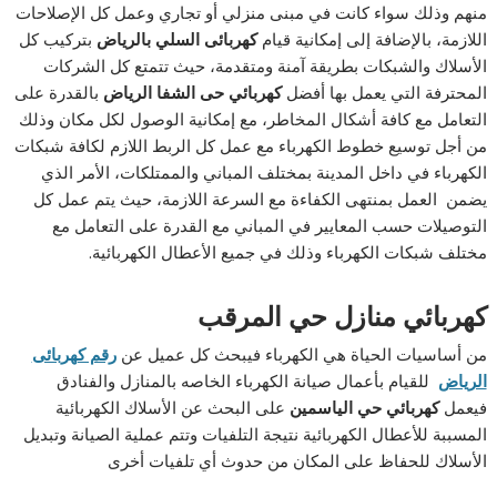
منهم وذلك سواء كانت في مبنى منزلي أو تجاري وعمل كل الإصلاحات
اللازمة، بالإضافة إلى إمكانية قيام
كهربائى السلي بالرياض
بتركيب كل
الأسلاك والشبكات بطريقة آمنة ومتقدمة، حيث تتمتع كل الشركات
المحترفة التي يعمل بها أفضل
كهربائي حى الشفا الرياض
بالقدرة على
التعامل مع كافة أشكال المخاطر، مع إمكانية الوصول لكل مكان وذلك
من أجل توسيع خطوط الكهرباء مع عمل كل الربط اللازم لكافة شبكات
الكهرباء في داخل المدينة بمختلف المباني والممتلكات، الأمر الذي
يضمن العمل بمنتهى الكفاءة مع السرعة اللازمة، حيث يتم عمل كل
التوصيلات حسب المعايير في المباني مع القدرة على التعامل مع
مختلف شبكات الكهرباء وذلك في جميع الأعطال الكهربائية.
كهربائي منازل حي المرقب
من أساسيات الحياة هي الكهرباء فيبحث كل عميل عن
رقم كهربائى
الرياض
للقيام بأعمال صيانة الكهرباء الخاصه بالمنازل والفنادق
فيعمل
كهربائي حي الياسمين
على البحث عن الأسلاك الكهربائية
المسببة للأعطال الكهربائية نتيجة التلفيات وتتم عملية الصيانة وتبديل
الأسلاك للحفاظ على المكان من حدوث أي تلفيات أخرى