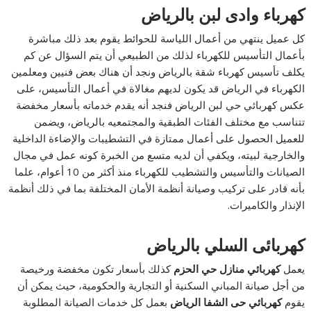
كهرباء وادى لبن بالرياض
كل عميل ينتهي من أعمال اللياسة للحوائط يقوم بعد ذلك مباشرة
بأعمال التأسيس للكهرباء لذلك من الطبيعي أن يتم السؤال عن كم
يكلف تأسيس كهرباء شقة بالرياض ونجد أن هناك بعض فنيين ومعلمين
الكهرباء في الرياض قد يكون لديهم مغالاة في أعمال التأسيس، على
عكس كهربائي حي لبن الرياض فنجد أنه يقدم خدماته بأسعار مخفضة
تتناسب مع مختلف الفئات الطبقية والمجتمعيه بالرياض، ويضمن
للعميل الحصول على أعمال ممتازة في التشطيبات والإضاءة الداخلية
والخارجية لبيته، ويكفي أن لديه متسع من الخبرة كونه عمل في مجال
الصيانات والتأسيس والتشطيب للكهرباء منذ أكثر من 10 أعوام، علما
بأنه قادر على تركيب وصيانة أنظمة الأمان المختلفة بما في ذلك أنظمة
الإنذار والكاميرات.
كهربائى السلي بالرياض
يعمل
كهربائي منازل حي الحزم
كذلك بأسعار تكون مخفضة ورخيصة
من أجل صيانة المباني السكنية أو التجارية والحكومية، حيث يمكن أن
يقوم
كهربائي حى الشفا الرياض
بعمل كل خدمات الصيانة المطلوبة