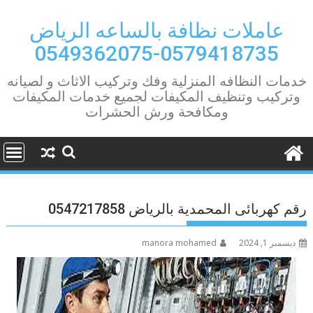
Ski
t
عاملات نظافة بالساعه الرياض
conten
0579418735-0549362075
خدمات النظافه المنزلية وفك وتركيب الاثاث و لصيانه
وتركيب وتنظيف المكيفات لجميع خدمات المكيفات
ومكافحة ورش الحشرات
رقم كهربائى المحمدية بالرياض 0547217858
ديسمبر 1, 2024
manora mohamed