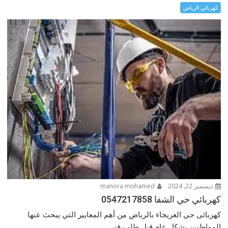
كهربائي الرياض
ديسمبر 22, 2024
manora mohamed
كهربائي حي الشفا 0547217858
كهربائى حي العريجاء بالرياض من أهم المعايير التي يبحث عنها
المواطنين بشكل عام قبل طلب فني...