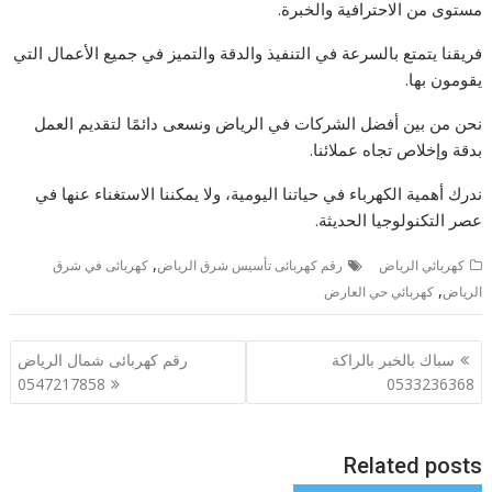
مستوى من الاحترافية والخبرة.
فريقنا يتمتع بالسرعة في التنفيذ والدقة والتميز في جميع الأعمال التي
يقومون بها.
نحن من بين أفضل الشركات في الرياض ونسعى دائمًا لتقديم العمل
بدقة وإخلاص تجاه عملائنا.
ندرك أهمية الكهرباء في حياتنا اليومية، ولا يمكننا الاستغناء عنها في
عصر التكنولوجيا الحديثة.
,
كهربائي الرياض
رقم كهربائى تأسيس شرق الرياض
كهربائى في شرق
,
الرياض
كهربائي حي العارض
تصفّح
سباك بالخبر بالراكة
رقم كهربائى شمال الرياض
المقالات
0547217858
0533236368
Related posts