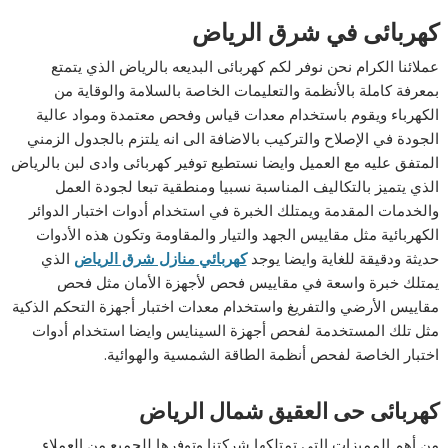
كهربائى في شرق الرياض
عملائنا الكرام نحن نوفر لكم كهربائى البديعه بالرياض الذي يتمتع
بمعرفة كاملة بالأنظمة والتعليمات الخاصة بالسلامة والوقاية من
الكهرباء ويقوم باستخدام معدات قياس وفحص معتمدة ومواد عالية
الجودة في الإصلاح والتركيب بالاضافة الى انه يلتزم بالجدول الزمني
المتفق عليه مع العميل وايضا نستطيع توفير كهربائى وادى لبن بالرياض
الذي يتميز بالتكاليف المناسبة نسبيا ومنطقية تبعا لجودة العمل
والخدمات المقدمة ويمتلك الخبرة في استخدام أدوات اختبار الدوائر
الكهربائية مثل مقاييس الجهد والتيار والمقاومة وتكون هذه الأدوات
حديثة ودقيقة للغاية وايضا يوجد
كهربائي منازل شرق الرياض
الذي
يمتلك خبرة واسعة في مقاييس فحص لأجهزة الأمان مثل فحص
مقاييس الأرضي والتفريغ واستخدام معدات اختبار أجهزة التحكم الذكية
مثل تلك المستخدمة لفحص أجهزة السينايس وايضا استخدام أدوات
اختبار الخاصة لفحص أنظمة الطاقة الشمسية والهوائية.
كهربائى حى العقيق شمال الرياض
من أهم المميزات التي تمتلكها شركتنا وتوفرها للجميع من العملاء