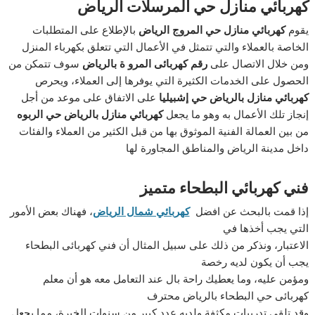
كهربائي منازل حي المرسلات الرياض
يقوم
كهربائي منازل حي المروج الرياض
بالإطلاع على المتطلبات
الخاصة بالعملاء والتي تتمثل في الأعمال التي تتعلق بكهرباء المنزل
ومن خلال الاتصال على
رقم كهربائى المرو ة بالرياض
سوف تتمكن من
الحصول على الخدمات الكثيرة التي يوفرها إلى العملاء، ويحرص
كهربائي منازل بالرياض حي إشبيليا
على الاتفاق على موعد من أجل
إنجاز تلك الأعمال به وهو ما يجعل
كهربائي منازل بالرياض حي الربوه
من بين العمالة الفنية الموثوق بها من قبل الكثير من العملاء والفئات
داخل مدينة الرياض والمناطق المجاورة لها
فني كهربائي البطحاء متميز
إذا قمت بالبحث عن افضل
كهربائي شمال الرياض
، فهناك بعض الأمور
التي يجب أخذها في
الاعتبار، ونذكر من ذلك على سبيل المثال أن فني كهربائى البطحاء
يجب أن يكون لديه رخصة
ومؤمن عليه، وما يعطيك راحة بال عند التعامل معه هو أن معلم
كهربائى حي البطحاء بالرياض محترف
وقد تلقى تدريبات مكثفة ولديه عدد كبير من سنوات الخبرة، مما يجعل