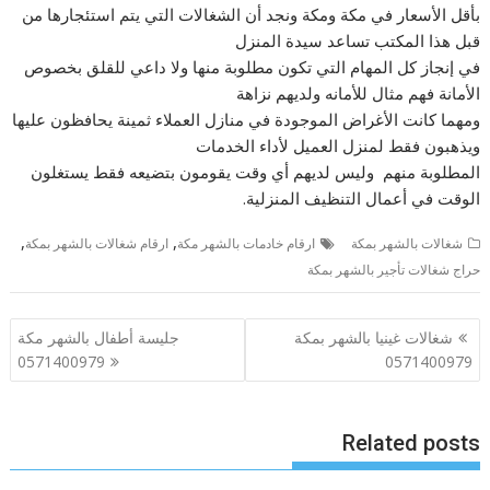
بأقل الأسعار في مكة ومكة ونجد أن الشغالات التي يتم استئجارها من
قبل هذا المكتب تساعد سيدة المنزل
في إنجاز كل المهام التي تكون مطلوبة منها ولا داعي للقلق بخصوص
الأمانة فهم مثال للأمانه ولديهم نزاهة
ومهما كانت الأغراض الموجودة في منازل العملاء ثمينة يحافظون عليها
ويذهبون فقط لمنزل العميل لأداء الخدمات
المطلوبة منهم وليس لديهم أي وقت يقومون بتضيعه فقط يستغلون
الوقت في أعمال التنظيف المنزلية.
,
,
شغالات بالشهر بمكة
ارقام خادمات بالشهر مكة
ارقام شغالات بالشهر بمكة
حراج شغالات تأجير بالشهر بمكة
تصفّح
شغالات غينيا بالشهر بمكة
جليسة أطفال بالشهر مكة
المقالات
0571400979
0571400979
Related posts