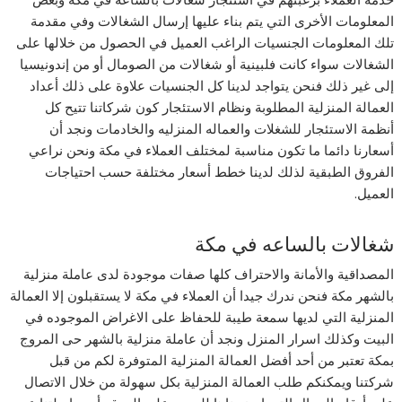
المعلومات الأخرى التي يتم بناء عليها إرسال الشغالات وفي مقدمة
تلك المعلومات الجنسيات الراغب العميل في الحصول من خلالها على
الشغالات سواء كانت فلبينية أو شغالات من الصومال أو من إندونيسيا
إلى غير ذلك فنحن يتواجد لدينا كل الجنسيات علاوة على ذلك أعداد
العمالة المنزلية المطلوبة ونظام الاستئجار كون شركاتنا تتيح كل
أنظمة الاستئجار للشغلات والعماله المنزليه والخادمات ونجد أن
أسعارنا دائما ما تكون مناسبة لمختلف العملاء في مكة ونحن نراعي
الفروق الطبقية لذلك لدينا خطط أسعار مختلفة حسب احتياجات
العميل.
شغالات بالساعه في مكة
المصداقية والأمانة والاحتراف كلها صفات موجودة لدى عاملة منزلية
بالشهر مكة فنحن ندرك جيدا أن العملاء في مكة لا يستقبلون إلا العمالة
المنزلية التي لديها سمعة طيبة للحفاظ على الاغراض الموجوده في
البيت وكذلك اسرار المنزل ونجد أن عاملة منزلية بالشهر حى المروج
بمكة تعتبر من أحد أفضل العمالة المنزلية المتوفرة لكم من قبل
شركتنا ويمكنكم طلب العمالة المنزلية بكل سهولة من خلال الاتصال