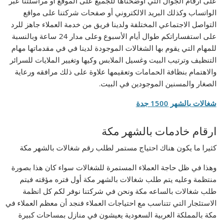
على أرقام الجوال التي اوضحناها للجميع على الموقع أو مراسلتنا عبر
الواتساب وكذلك البريد الالكتروني أو صفحات شركتنا على مواقع
التواصل الاجتماعي المختلفة ولدينا فريق من خدمة العملاء جاهز للرد
على استفساراتكم طوال أيام الأسبوع وعلى مدار 24 ساعة وبالنسبة
للمهام التي يقوم بها الشغالات الموجودة لدينا في في مقدماتها مهام
التنظيف وترتيب البيت وغسيل الملابس وكيها وتغيير الملايات للسرائر
والاهتمام بنظافة الحمامات وتعقيمها علاوة على ذلك مرافقه ورعاية
الصغار والمسنين الموجودين في البيت.
شغالات بالشهر 1500 جدة
ارقام خادمات بالشهر مكة
كثيرا ما يكون هناك احتياج مستمر لطلب رقم شغالات بالشهر مكة
وهذا في ظل حاجة العملاء المستمرة للشغالات سواء كان هذا بصورة
منتظمة وعليه يتم طلب شغالات بالشهر مكة أول فتره مؤقته فيتم
طلب شغالات بالساعه مكة ونحن في شركتنا نوفر لكم كل انظمة
الاستئجار التي تتناسب مع احتياجات العملاء فنجد أن معظم العملاء في
مكة بالمملكة العربية السعودية يعيشون في منازل بمساحات كبيرة