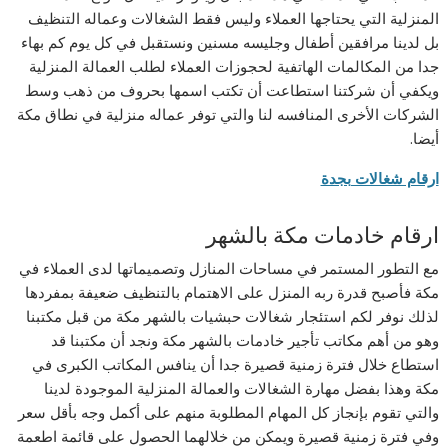
المنزلية التي يحتاجها العملاء وليس فقط الشغالات وعماله التنظيف
بل لدينا مرافقين أطفال وجليسه مسنين ونستقبل في كل يوم كم بهاء
جدا من المكالمات الهاتفية لحجوزات العملاء لطلب العمالة المنزلية
ويكفي أن شركتنا استطاعت أن تكتب اسمها بحروف من ذهب وسط
الشركات الأخرى المنافسه لنا والتي توفر عماله منزلية في نطاق مكة
أيضا.
ارقام شغالات بجدة
ارقام خادمات مكة بالشهر
مع التطور المستمر في مساحات المنازل وتصميماتها لدى العملاء في
مكة فأصبح قدرة ربه المنزل على الاهتمام بالتنظيف ضعيفة بمفردها
لذلك نوفر لكم استئجار شغالات حبشيات بالشهر مكة من قبل مكتبنا
وهو من أهم مكاتب تأجير خادمات بالشهر مكة ونجد أن مكتبنا قد
استطاع خلال فترة زمنية قصيرة جدا أن ينافس المكاتب الكبرى في
مكة وهذا بفضل مهارة الشغالات والعمالة المنزلية الموجودة لدينا
والتي تقوم بإنجاز كل المهام المطلوبة منهم على أكمل وجه بأقل سعر
وفي فترة زمنية قصيرة ويمكن من خلالهما الحصول على قائمة اطعمة