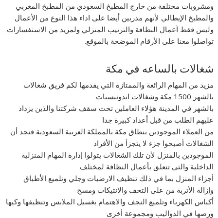
ومشروبات مختلفة من خارج المطبخ السعودي من المطبخ المغربي
والمطبخ الإيطالي لأنهم مدربين أيضا على اداء هذا النوع من الأعمال
وليس فقط أعمال النظافة والترتيب المنزلي ولمزيد من الاستفسارات
تواصلوا معنا على الأرقام الموضحة بالموقع.
شغالات بالساعه في مكة
مزيد من المهام الرائعة والممتازة التي يقدمها لكم فريق شغالات
بالشهر 1500 مكة وشغالات اندونيسيات
بالشهر في المدينة هؤلاء العاملين تحت سقف شركتنا والذين يزداد
عليهم الطلب من قبل أعداد كبيرة جدا
من العملاء الموجودين بنطاق مكة بالمملكة العربية السعودية فنجد أن
الشغالات أصبحوا جزء لا يتجزأ من الأفراد
الموجودين بالمنزل لأن تلك الشغالات يتولوا إدارة المهام المنزلية
الداخلية والتي تتعلق بأعمال النظافة لمختلف
أجزاء المنزل بما في ذلك تنظيف الارضيات وجلي وتلميع الأطباق
وإزالة الأتربة من على التحف والانتيكات ومسح
أكباس الكهرباء وتلميع النجف والاهتمام بغسيل الملابس وتنظيفها وكيها
ورصها في الدواليب ومجموعة أخرى