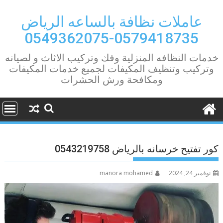
Ski
t
عاملات نظافة بالساعه الرياض
conten
0579418735-0549362075
خدمات النظافه المنزلية وفك وتركيب الاثاث و لصيانه
وتركيب وتنظيف المكيفات لجميع خدمات المكيفات
ومكافحة ورش الحشرات
كور تفتيح خرسانه بالرياض 0543219758
نوفمبر 24, 2024
manora mohamed