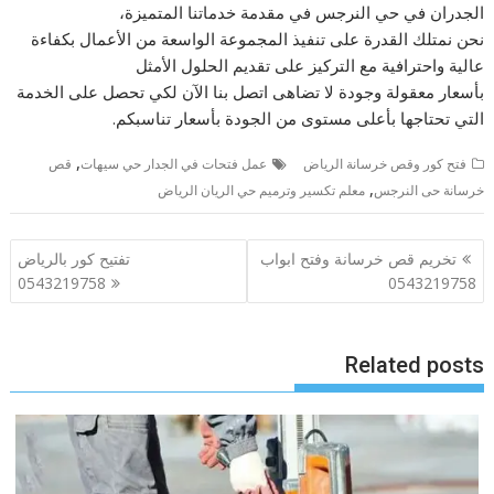
الجدران في حي النرجس في مقدمة خدماتنا المتميزة،
نحن نمتلك القدرة على تنفيذ المجموعة الواسعة من الأعمال بكفاءة
عالية واحترافية مع التركيز على تقديم الحلول الأمثل
بأسعار معقولة وجودة لا تضاهى اتصل بنا الآن لكي تحصل على الخدمة
التي تحتاجها بأعلى مستوى من الجودة بأسعار تناسبكم.
,
فتح كور وقص خرسانة الرياض
عمل فتحات في الجدار حي سيهات
قص
,
خرسانة حى النرجس
معلم تكسير وترميم حي الريان الرياض
تصفّح
تخريم قص خرسانة وفتح ابواب
تفتيح كور بالرياض
المقالات
0543219758
0543219758
Related posts