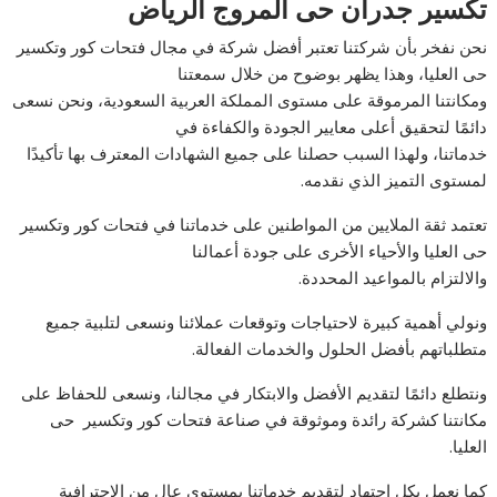
تكسير جدران حى المروج الرياض
نحن نفخر بأن شركتنا تعتبر أفضل شركة في مجال فتحات كور وتكسير
حى العليا، وهذا يظهر بوضوح من خلال سمعتنا
ومكانتنا المرموقة على مستوى المملكة العربية السعودية، ونحن نسعى
دائمًا لتحقيق أعلى معايير الجودة والكفاءة في
خدماتنا، ولهذا السبب حصلنا على جميع الشهادات المعترف بها تأكيدًا
لمستوى التميز الذي نقدمه.
تعتمد ثقة الملايين من المواطنين على خدماتنا في فتحات كور وتكسير
حى العليا والأحياء الأخرى على جودة أعمالنا
والالتزام بالمواعيد المحددة.
ونولي أهمية كبيرة لاحتياجات وتوقعات عملائنا ونسعى لتلبية جميع
متطلباتهم بأفضل الحلول والخدمات الفعالة.
ونتطلع دائمًا لتقديم الأفضل والابتكار في مجالنا، ونسعى للحفاظ على
مكانتنا كشركة رائدة وموثوقة في صناعة فتحات كور وتكسير حى
العليا.
كما نعمل بكل اجتهاد لتقديم خدماتنا بمستوى عالٍ من الاحترافية