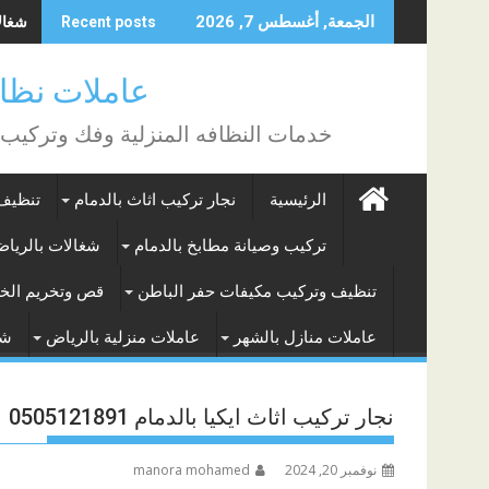
Skip
شغالات
الجمعة, أغسطس 7, 2026
Recent posts
to
content
عاملات نظافة بالساع
خدمات النظافه المنزلية وفك وتركيب
الرئيسية
نجار تركيب اثاث بالدمام
تنظيف 
تركيب وصيانة مطابخ بالدمام
شغالات بالريا
تنظيف وتركيب مكيفات حفر الباطن
قص وتخريم الخر
عاملات منازل بالشهر
عاملات منزلية بالرياض
شغ
نجار تركيب اثاث ايكيا بالدمام 0505121891
نوفمبر 20, 2024
manora mohamed