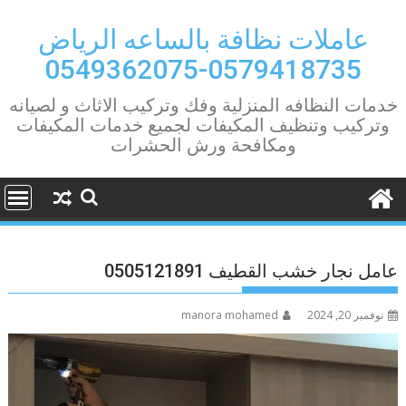
Ski
t
عاملات نظافة بالساعه الرياض
conten
0579418735-0549362075
خدمات النظافه المنزلية وفك وتركيب الاثاث و لصيانه
وتركيب وتنظيف المكيفات لجميع خدمات المكيفات
ومكافحة ورش الحشرات
عامل نجار خشب القطيف 0505121891
نوفمبر 20, 2024
manora mohamed