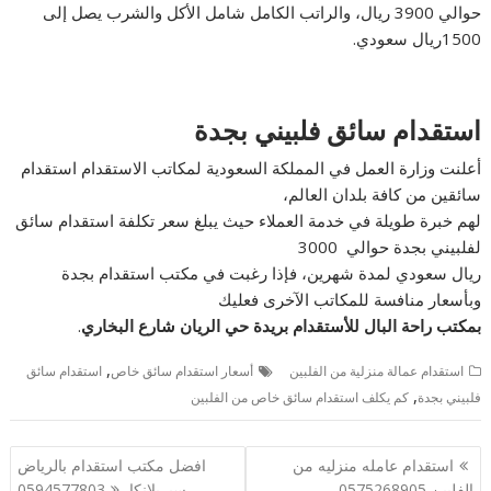
حوالي 3900 ريال، والراتب الكامل شامل الأكل والشرب يصل إلى
1500ريال سعودي.
استقدام سائق فلبيني بجدة
أعلنت وزارة العمل في المملكة السعودية لمكاتب الاستقدام استقدام
سائقين من كافة بلدان العالم،
لهم خبرة طويلة في خدمة العملاء حيث يبلغ سعر تكلفة استقدام سائق
لفلبيني بجدة حوالي 3000
ريال سعودي لمدة شهرين، فإذا رغبت في مكتب استقدام بجدة
وبأسعار منافسة للمكاتب الآخرى فعليك
بمكتب راحة البال للأستقدام
بريدة حي الريان شارع البخاري
.
,
استقدام عمالة منزلية من الفلبين
أسعار استقدام سائق خاص
استقدام سائق
,
فلبيني بجدة
كم يكلف استقدام سائق خاص من الفلبين
تصفّح
استقدام عامله منزليه من
افضل مكتب استقدام بالرياض
المقالات
الفلبين 0575268905
سيريلانكا 0594577803