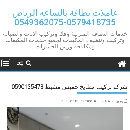
Ski
t
عاملات نظافة بالساعه الرياض
conten
0579418735-0549362075
خدمات النظافه المنزلية وفك وتركيب الاثاث و لصيانه
وتركيب وتنظيف المكيفات لجميع خدمات المكيفات
ومكافحة ورش الحشرات
شركة تركيب مطابخ خميس مشيط 0590135473
يونيو 23, 2024
manora mohamed