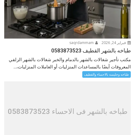
فبراير 24, 2026
saqrdammam
طباخه بالشهر القطيف 0583873523
مكتب تأجير شغالات بالشهر بالدمام والخبر شغالات بالشهر الزلفي
المعروفات أيضًا بالمساعدات المنزليات أو العاملات المنزليات،...
طباخه وجليسه بالاحساء والقطيف
طباخه بالشهر فى الاحساء 0583873523