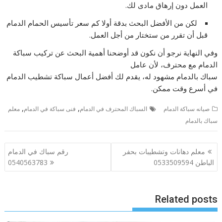
العمل دون إرهاق مادى لك.
لكن من الأفضل البحث بدقة أولا كم سعر تأسيس الحمام الدمام
قبل أن تقرر من ستختار من أجل العمل.
وفي النهاية نرجو أن نكون قد أوضحنا أهمية البحث عن تركيب سباكة
الدمام مع محترف، لأن عامل
سباك بالدمام مشهود له، يقدم لك أفضل أعمال سباكة تشطيب الدمام
في أسرع وقت ممكن.
,
,
صيانه سباكة الدمام
السباك المحترف في الدمام
فنى سباكة في الدمام
معلم
سباك بالدمام
تصفّح
معلم دهانات وتشطيبات بحفر
رقم سباك في الدمام
المقالات
الباطن 0533509594
0540563783
Related posts