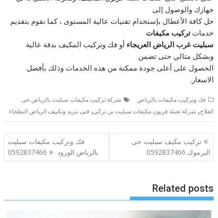
جهازك والوصول إلى
حل كافة الأعطال بإستخدام تقنيات عالية المستوى ، كما نقوم بتقديم
خدمات
تركيب مكيفات
سبليت غرب الرياض العريجاء
أو فك وتركيب المكيف بدقة عالية
وبشكل مثالي حتى تضمن
الحصول على أعلى جودة ممكنة من هذه الخدمات وذلك بأفضل
الاسعار.
فك وتركيب مكيفات بالرياض
شركة تركيب مكيفات سبليت بالرياض حى
,
,
الفلاح
شركة تعبئة فريون مكيفات سبليت بن تركي
فنى تبريد وتكييف الرياض البطحاء
تصفّح
تركيب مكيف سبليت حى
فك وتركيب مكيفات سبليت
المقالات
اليرموك 0592837466
بالرياض الورود 0592837466
Related posts