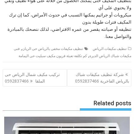
بتنظيف المكيف حتى يمكنك الحصول من خلاله على هواء نظيف ونقي
ولا يحتوي على أي
ميكروبات أو جراثيم يمكنها التسبب في حدوث الأمراض، كما إن ترك
المكيف فترات طويلة بدون
تنظيفه أو صيانته يقصر من عمره الافتراضي، لذلك ننصحك بالمبادرة
والتواصل معنا.
,
تنظيف مكيفات الرياض
تنظيف مكيفات مخفى بالرياض حى الريان
فنى
,
مكيفات شباك الرياض الديرة
كم تكلفة تعبئة فريون مكيف سبليت حى اليمامة
تصفّح
شركة تنظيف مكيفات شباك
تركيب مكيف شمال الرياض حى
المقالات
بالرياض الفاخرية 0592837466
الملقا 0592837466
Related posts