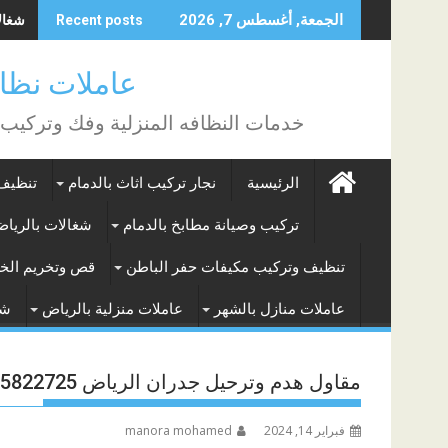
Skip
شغالات
الجمعة, أغسطس 7, 2026
Recent posts
to
content
عاملات نظافة بالساع
خدمات النظافه المنزلية وفك وتركيب
الرئيسية
نجار تركيب اثاث بالدمام
تنظيف 
تركيب وصيانة مطابخ بالدمام
شغالات بالريا
تنظيف وتركيب مكيفات حفر الباطن
قص وتخريم الخر
عاملات منازل بالشهر
عاملات منزلية بالرياض
شغ
مقاول هدم وترحيل جدران الرياض 0545822725
فبراير 14, 2024
manora mohamed