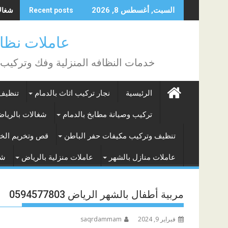
Skip
شغالات
السبت, أغسطس 8, 2026
Recent posts
to
content
عاملات نظافة بالساع
خدمات النظافه المنزلية وفك وتركيب
الرئيسية
نجار تركيب اثاث بالدمام
تنظيف 
تركيب وصيانة مطابخ بالدمام
شغالات بالريا
تنظيف وتركيب مكيفات حفر الباطن
قص وتخريم الخر
عاملات منازل بالشهر
عاملات منزلية بالرياض
شغ
مربية أطفال بالشهر الرياض 0594577803
فبراير 9, 2024
saqrdammam