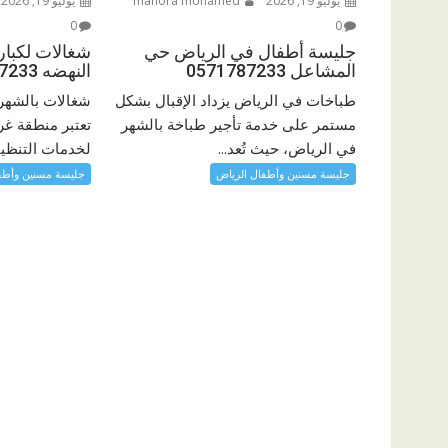
يوليو 19, 2026
manora mohamed
يوليو 19, 2026
0
0
جليسة أطفال في الرياض حي
شغالات لكبا
المشاعل 0571787233
النهضه 0571787233
طباخات في الرياض يزداد الإقبال بشكل
شغالات بالشهر
مستمر على خدمة تأجير طباخة بالشهر
تعتبر منطقة غر
في الرياض، حيث تُعد...
لخدمات التنظيف
جليسة مسنين وأطفال الرياض
جليسة مسنين وأطف