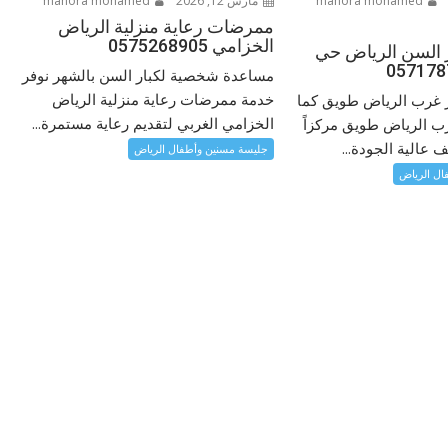
manora mohamed
مارس 12, 2026
manora mohamed
ممرضات رعاية منزلية الرياض
الخزامي 0575268905
ر السن الرياض حي
مساعدة شخصية لكبار السن بالشهر نوفر
خدمة ممرضات رعاية منزلية الرياض
 غرب الرياض طويق كما
الخزامي الغربي لتقديم رعاية مستمرة...
ب الرياض طويق مركزاً
 عالية الجودة...
جليسة مسنين وأطفال الرياض
ال الرياض