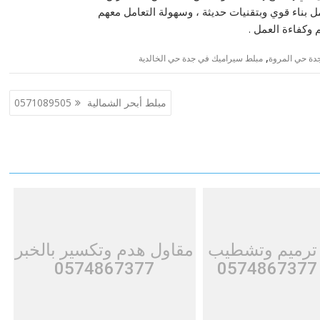
 بناء قوي وبتقنيات حديثة ، وسهولة التعامل معهم
 وكفاءة العمل .
,
دة حي المروة
مبلط سيراميك في جدة حي الخالدية
مبلط أبحر الشمالية 0571089505
 ترميم وتشطيب
مقاول هدم وتكسير بالخبر
0574867377