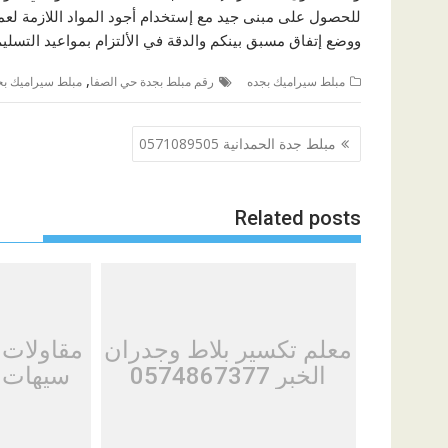
للحصول علی مبنی جيد مع إستخدام أجود المواد اللازمة لعمل
ووضع إتفاق مسبق بينكم والدقة في الألتزام بمواعيد التسليم
,
مبلط سيراميك بجده
رقم مبلط بجدة حي الصفا
مبلط سيراميك بج
تصفّح
مبلط جدة الحمدانية 0571089505
المقالات
Related posts
معلم تكسير بلاط وجدران
مقاولات
الخبر 0574867377
سيهات 0574867377