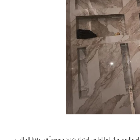
ام والسيراميك لما لها من إحتياج شديد خصوصاً في وقتنا الحالي ،