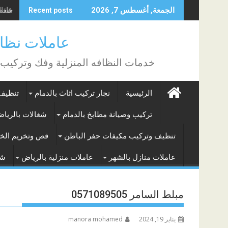
Skip
خادمات 
الجمعة, أغسطس 7, 2026
Recent posts
to
content
عاملات نظافة بالساع
خدمات النظافه المنزلية وفك وتركيب
الرئيسية
نجار تركيب اثاث بالدمام
تنظيف 
تركيب وصيانة مطابخ بالدمام
شغالات بالريا
تنظيف وتركيب مكيفات حفر الباطن
قص وتخريم الخر
عاملات منازل بالشهر
عاملات منزلية بالرياض
شغ
مبلط السامر 0571089505
يناير 19, 2024
manora mohamed