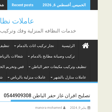
Skip
شغال
الخميس, أغسطس 6, 2026
Recent posts
to
content
عاملات نظافة بالساع
خدمات النظافه المنزلية وفك وتركيب
الرئيسية
نجار تركيب اثاث بالدمام
تنظيف 
تركيب وصيانة مطابخ بالدمام
شغالات بالريا
تنظيف وتركيب مكيفات حفر الباطن
قص وتخريم الخر
عاملات منازل بالشهر
عاملات منزلية بالرياض
شغ
تصليح افران غاز حفر الباطن 0544909308
تصفّح
يناير 9, 2024
manora mohamed
المقالات