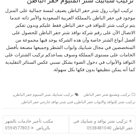
تركيب شبابيك شتر المنيوم حفر الباطن
تركيب ابواب رول شتر حفر الباطن يضيف لمسة جمالية على المنزل
موجود في حفر الباطن بالمملكة العربية السعودية والأمر ذاته عندما
يتم تركيب شتر للنوافذ في حفر الباطن فقط عليكم وبدون تفكير
الاتصال الآن على رقم شركة نوافذ شتر حفر الباطن للحصول على
أفضل أنواع الشتر خاصة وأن هذه الشركة يوجد فيها مجموعة من
المتخصصين في مجال شبابيك وابواب الشطر وجميعها مصنعة بأفضل
الخامات على مستوى المملكة وسوف يساعدكم تركيب الشترات على
النوافذ والأبواب في دخول الضوء بشكل نسبي عكس الستائر التقليدية
كما أنه يمكن تنظيفها بدون فكها بكل سهولة.
,
تركيب وتصنيع شتر حفر الباطن
تركيب شبابيك شتر المنيوم حفر الباطن
,
تركيب شتر للنوافذ والابواب حفر الباطن
فنى شتر نوافذ خارجي حفر الباطن
تصفّح
تركيب شتر نوافذ و شبابيك في
مكتب تأجير خادمات بالشهر
المقالات
حفر الباطن 0538481040
بالرياض 0594577803