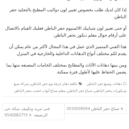
إذا كان لديك طلب بخصوص تغيير لون دواليب المطبخ بالتجليد حفر
الباطن.
أو حتى تغيير لون شبابيك الالمنيوم حفر الباطن فعليك القيام بالاتصال
على أرقام جوال معلم ديكور بحفر الباطن.
هذا الفني المتميز الذي عمل في هذا المجال لأكثر من عام يمكن أن
يقدم لكم مختلف أنواع الدهانات الداخلية والخارجية في المنزل.
ومن بينها دهانات الأثاث والمطابخ بمختلف الخامات المصنعه منها بما
يضمن الحفاظ عليها لأطول فترة ممكنة.
,
دهانات وصبغ حفر الباطن
تكلفة دهان غرفة نوم حفر الباطن
شركة صبغ
,
,
وديكورات بحفر الباطن
صباغ حفر الباطن
معلم صباغ أبواب خشب بحفر الباطن
تصفّح
صباغ حفر الباطن 0533509594
فنى تبريد وتكييف بمكة حى
المقالات
الرصيفه 0542082715