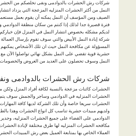
شركات رش الحشرات بالدوادمى ونفى تخلصكم من الحشرات 
النمل من أكثر الحشرات المنزليه المزعجة التي يزداد انتشا
الصيف ومن المؤسف أن النمل يمكنه أن يقوم بعمل مستعمر
فترة قصيرة جدا لذلك إذا كنتم من سكان منطقة الدوادمي و
لديكم مشكله بخصوص انتشار النمل في المنزل فإن خياركم 
شركة إبادة النمل الأبيض والتي سوف تقوم بإرسال العمالة ا
المسؤولة عن مكافحة النمل حيث ان تلك الأشخاص يمكنهم
حشرية قوية تقضي على النمل بشكل نهائي تواصلوا الآن مع
النمل وسوف تحصلون على العديد من العروض والخصومات
شركات رش الحشرات بالدوادمى ونف
الحشرات كائنات مزعجة بالنسبة لكافة أفراد المنزل ولكن 
الحشرات المنزليه في الدوادمي وساجر والجمش سوف يتم 
الحشرات سريعا خاصة وأن تلك الشركة لديها كافة المهارا
ولديهم مبيدات حشرية تناسب كل انواع الحشرات وهذا بالط
الدوادمي على القضاء على جميع الحشرات المنزليه، وجدير 
مكافحه الحشرات المنزليه لها طرق مختلفة لإبادة الحشرات
العملاء الخاص بها بمتابعة العميل بعض رش المبيدات الحشرية