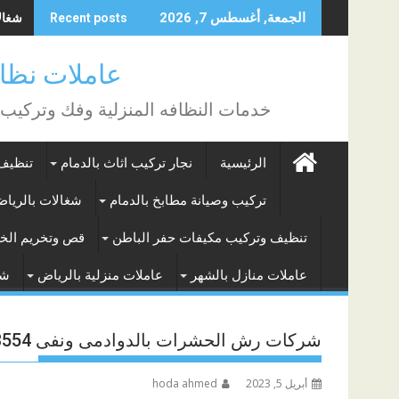
Skip
شغالات
الجمعة, أغسطس 7, 2026
Recent posts
to
content
عاملات نظافة بالساع
خدمات النظافه المنزلية وفك وتركيب
الرئيسية
نجار تركيب اثاث بالدمام
تنظيف 
تركيب وصيانة مطابخ بالدمام
شغالات بالريا
تنظيف وتركيب مكيفات حفر الباطن
قص وتخريم الخر
عاملات منازل بالشهر
عاملات منزلية بالرياض
شغ
شركات رش الحشرات بالدوادمى ونفى 0539093554
أبريل 5, 2023
hoda ahmed