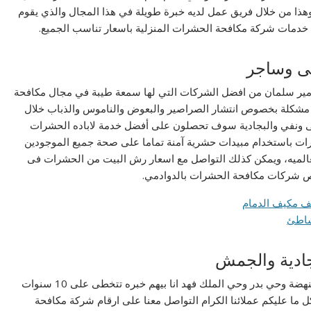
 وهذا من خلال فريق عمل لديه خبرة طويلة في هذا المجال والذي يقوم
خدمات شركة مكافحة الحشرات المنزلية باسعار تناسب الجميع.
ى وساجر
مير سلمان من افضل الشركات التي لها سمعة طيبة في مجال مكافحة
م مشكلة بخصوص انتشار الصراصير والبعوض والناموس والذباب خلال
ى ونفي والبجادية سوف تحصلون على أفضل خدمة لاباده الحشرات
ات باستخدام مبيدات حشرية آمنة تماما على صحة جميع الموجودين
عالميه، ويمكن كذلك التواصل مع اسعار رش البيت من الحشرات فى
رخص شركات مكافحة الحشرات بالدوادمي.
ادية والجمش
الفنيين العاملين في شركة لقتل الحشرات بالدوادمى حي النهضة وحي بدر وحي الملك فهد انا بيهم خبره تتخطى على 10 سنوات
 ما عليكم عملائنا الكرام التواصل معنا على ارقام شركة مكافحة