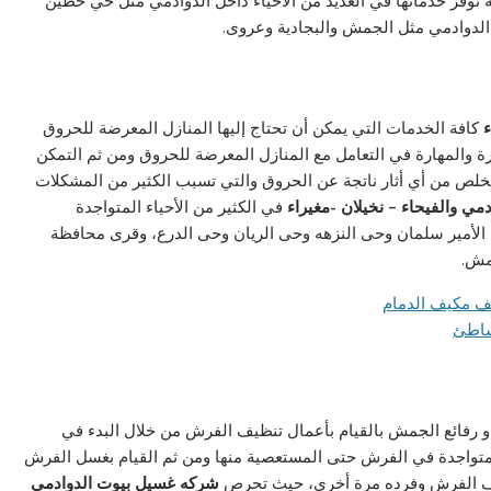
كة توفر خدماتها في العديد من الأحياء داخل الدوادمي مثل حي حطين
الدوادمي مثل الجمش والبجادية وعروى.
ء
كافة الخدمات التي يمكن أن تحتاج إليها المنازل المعرضة للحروق
والمهارة في التعامل مع المنازل المعرضة للحروق ومن ثم التمكن
تخلص من أي أثار ناتجة عن الحروق والتي تسبب الكثير من المشكلات
مي والفيحاء – نخيلان -مغيراء
في الكثير من الأحياء المتواجدة
أمير سلمان وحى النزهه وحى الريان وحى الدرع، وقرى محافظة
مش.
رفائع الجمش بالقيام بأعمال تنظيف الفرش من خلال البدء في
 متواجدة في الفرش حتى المستعصية منها ومن ثم القيام بغسل الفرش
جفيف الفرش وفرده مرة أخرى، حيث تحرص
شركه غسيل بيوت الدوادمي