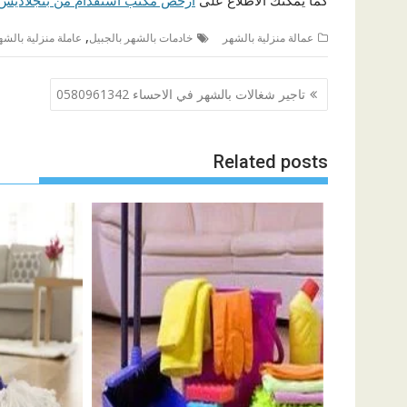
كما يمكنك الاطلاع على
ارخص مكتب استقدام من بنجلاديش 0201098646971
,
عمالة منزلية بالشهر
خادمات بالشهر بالجبيل
عاملة منزلية بالشه
تصفّح
تاجير شغالات بالشهر في الاحساء 0580961342
المقالات
Related posts