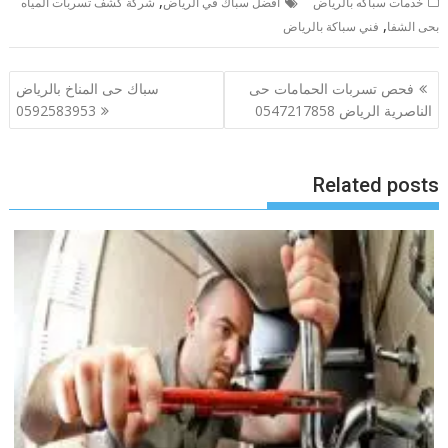
,
خدمات سباكه بالرياض
افضل سباك في الرياض
شركة كشف تسربات المياه
,
بحى الشفا
فني سباكة بالرياض
تصفّح
فحص تسربات الحمامات حى
سباك حى المناخ بالرياض
المقالات
الناصرية الرياض 0547217858
0592583953
Related posts