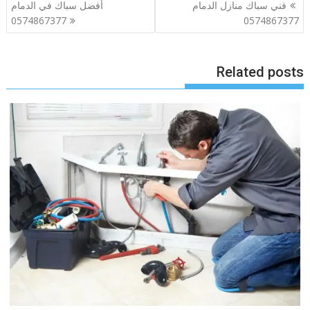
تصفّح
فني سباك منازل الدمام
أفضل سباك في الدمام
المقالات
0574867377
0574867377
Related posts