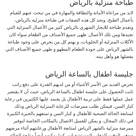
طباخة منزلية بالرياض
لابد من مراعاة الأمانة والنظافة والمهارة في من تبحث عنهم للقيام
بأعمال الطبخ، ونجد كل هذه الصفات في طباخة منزلية بالرياض،
وتقدم طباخة للايجار الشهري بالرياض كثير من الأعمال المنزلية التي
تجيدها ومن تلك الأعمال: طهى جميع الأصناف من الطعام سواء كان
الأكلات المنزلية أو الحلويات، و يهتم كل من يحرص على وجود طباخة
بالشهر الرياض على جودة الطعام المطهو و طهى جميع الأصناف التي
يفضلها هو وأهل بيته.
جليسة اطفال بالساعة الرياض
تحرص العديد من الأسر الأغنياء أو من لديهم القدرة على دفع راتب
ثابت الحصول على جليسة اطفال بالساعة الرياض، حيث أن لا يقتصر
عمل عملها فقط على تربية الأطفال بل يعتمد عليها الكثيرين في رعاية
كبار السن، فيمكن طلب ممرضات للرعاية المنزلية الرياض وذلك
لمتابعة الحالة الصحية للأطفال و كبار السن و تمتعهم بالخبرة الكبيرة
في ذلك المجال، و يمكن للعميل الاتصال بالمكاتب الخاصة لتوفير
ممرضة منزلية بالشهر الرياض لمتابعة الأطفال ورعايتهم أثناء مرضهم
وتوفير الوقت للذهاب للمستشفيات، كما يمكنهم أيضاً متابعة الحالة