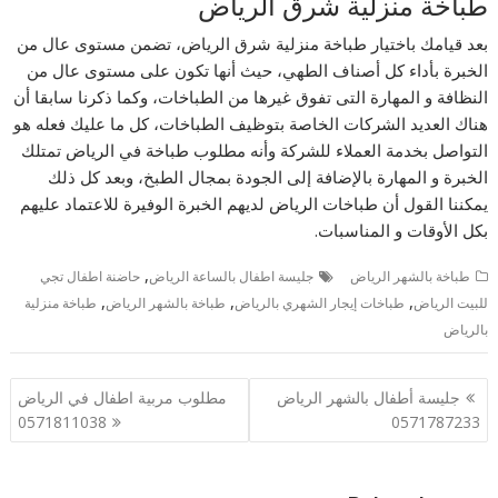
طباخة منزلية شرق الرياض
بعد قيامك باختيار طباخة منزلية شرق الرياض، تضمن مستوى عال من
الخبرة بأداء كل أصناف الطهي، حيث أنها تكون على مستوى عال من
النظافة و المهارة التى تفوق غيرها من الطباخات، وكما ذكرنا سابقا أن
هناك العديد الشركات الخاصة بتوظيف الطباخات، كل ما عليك فعله هو
التواصل بخدمة العملاء للشركة وأنه مطلوب طباخة في الرياض تمتلك
الخبرة و المهارة بالإضافة إلى الجودة بمجال الطبخ، وبعد كل ذلك
يمكننا القول أن طباخات الرياض لديهم الخبرة الوفيرة للاعتماد عليهم
بكل الأوقات و المناسبات.
,
طباخة بالشهر الرياض
جليسة اطفال بالساعة الرياض
حاضنة اطفال تجي
,
,
,
للبيت الرياض
طباخات إيجار الشهري بالرياض
طباخة بالشهر الرياض
طباخة منزلية
بالرياض
تصفّح
جليسة أطفال بالشهر الرياض
مطلوب مربية اطفال في الرياض
المقالات
0571811038
0571787233