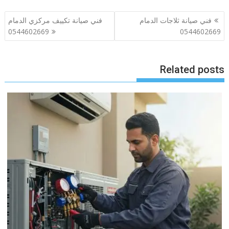
تصفّح
فني صيانة ثلاجات الدمام
فني صيانة تكييف مركزي الدمام
المقالات
0544602669
0544602669
Related posts