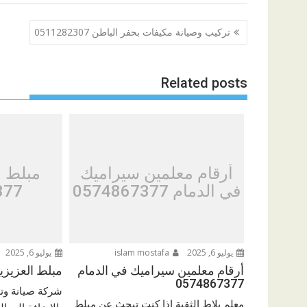
تصفّح
تركيب وصيانة مكيفات بحفر الباطن 0511282307
المقالات
Related posts
أرقام معلمين سيراميك
مبلط ا
في الدمام 0574867377
377
يوليو 6, 2025
islam mostafa
يوليو 6, 2025
أرقام معلمين سيراميك في الدمام
مبلط العزيزية الخبر
0574867377
شركة صيانة وت
معلم بلاط الثقبة إذا كنت تبحث عن مبلط