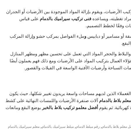
يب الأرضيات، ويقوم بإزالة المواد الموجودة بين الأرضيات أو الجدران
راد تغطيته، ويساعده
فنى تركيب سيراميك بالدمام
على قياس
مات وفقًا لخطط التصميم
.
قة أو مسامير أو دبابيس
و
ملء الفواصل بمركب حشو وإزالة المركب
لبقع.
البلاط والحجر المواد التي تعمل على تحسين مظهر ومظهر المنازل
ؤلاء العمال بتركيب المواد على الأرضيات ومع ذلك فهم يعملون أيضًا
 السباحة وأرضيات الأفنية الواسعة في الفيلات والقصور.
 الغعملاء الذين لديهم مساحات واسعة يريدون تغيير شكلها، حيث يكون
لم بلاط بالدمام
آلات صنفرة الأرضيات واللمسات النهائية على كشط
كهربائية. ثم يقوم
أفضل معلمو تركيب بلاط بالخبر
بوضع البقع ومانعات
,
,
,
 معلم بلاط بالدمام
رقم مبلط الدمام
مبلط سيراميك بالدمام
معلم سيراميك بالدمام