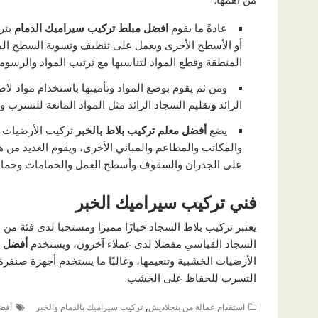
عادةً ما يقوم
افضل مبلط تركيب سيراميك الدمام
بترك
أو الأسطح الأخرى ويعمل على تنظيف وتسوية السطح الم
المنطقة وقطع المواد لتناسبها مع ترتيب المواد والرسو
ومن ثم يقوم بوضع المواد وتأمينها باستخدام مواد لاص
الزائد
و
تقليم السجاد الزائد مثل المواد المانعة للتسرب وا
يضع
أفضل معلم تركيب بلاط بالخبر
تركيب الأرضيات و
والمكاتب والمطاعم والمباني الأخرى، ويقوم العديد من ه
على الجدران والسقوف وأسطح العمل والحمامات وحمامات
فني تركيب سيراميك الخبر
يعتبر تركيب بلاط السجاد خيارًا مميزا ومستحبا لدى فئة من
السجاد القياسي مفضلا لدى عملاء آخرون، ويستخدم
أفضل مع
الأرضيات الخشبية وتنعيمها، وغالبًا ما يستخدم أجهزة صنفرة 
التسرب للحفاظ على الخشب.
,
استقدام عمالة من بنجلاديش
تركيب سيراميك بالدمام والخبر
أفضل