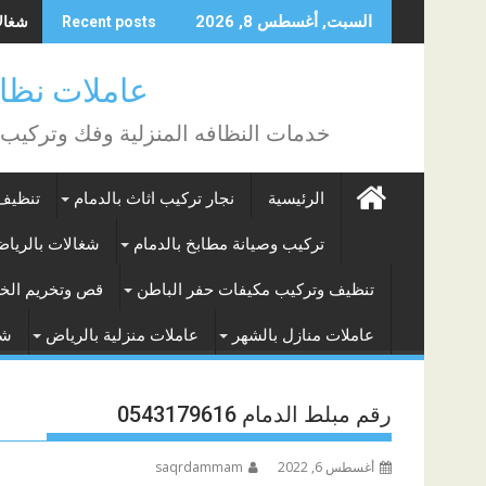
Skip
شغالات
السبت, أغسطس 8, 2026
Recent posts
to
content
عاملات نظافة بالساع
خدمات النظافه المنزلية وفك وتركيب
الرئيسية
نجار تركيب اثاث بالدمام
تنظيف 
تركيب وصيانة مطابخ بالدمام
شغالات بالريا
تنظيف وتركيب مكيفات حفر الباطن
قص وتخريم الخر
عاملات منازل بالشهر
عاملات منزلية بالرياض
شغ
رقم مبلط الدمام 0543179616
أغسطس 6, 2022
saqrdammam