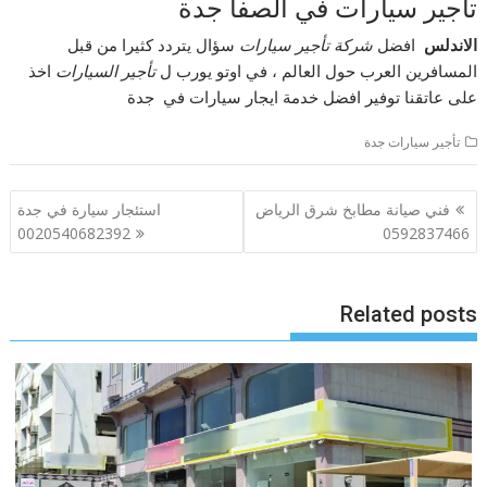
تأجير سيارات في الصفا جدة
الاندلس
افضل
شركة تأجير سيارات
سؤال يتردد كثيرا من قبل
المسافرين العرب حول العالم ، في اوتو يورب ل
تأجير السيارات
اخذ
على عاتقنا توفير افضل خدمة ايجار سيارات في جدة
تأجير سيارات جدة
تصفّح
فني صيانة مطابخ شرق الرياض
استئجار سيارة في جدة
المقالات
0020540682392
0592837466
Related posts