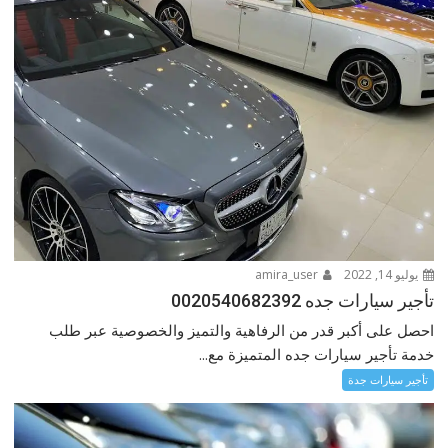
يوليو 14, 2022
amira_user
تأجير سيارات جده 0020540682392
احصل على أكبر قدر من الرفاهية والتميز والخصوصية عبر طلب
خدمة تأجير سيارات جده المتميزة مع...
تأجير سيارات جدة