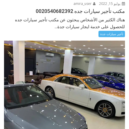
يوليو 15, 2022
amira_user
مكتب تأجير سيارات جده 0020540682392
هناك الكثير من الأشخاص يبحثون عن مكتب تأجير سيارات جده
للحصول على خدمة ايجار سيارات جدة...
تأجير سيارات جدة