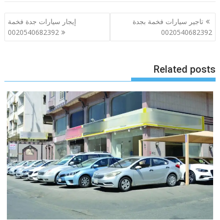
تصفّح
تاجير سيارات فخمة بجدة
إيجار سيارات جدة فخمة
المقالات
0020540682392
0020540682392
Related posts