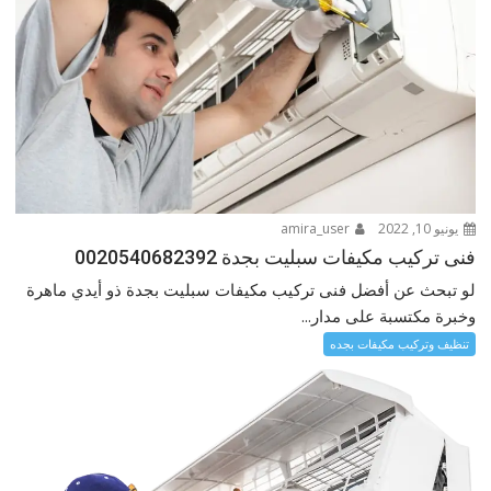
يونيو 10, 2022
amira_user
فنى تركيب مكيفات سبليت بجدة 0020540682392
لو تبحث عن أفضل فنى تركيب مكيفات سبليت بجدة ذو أيدي ماهرة
وخبرة مكتسبة على مدار...
تنظيف وتركيب مكيفات بجده