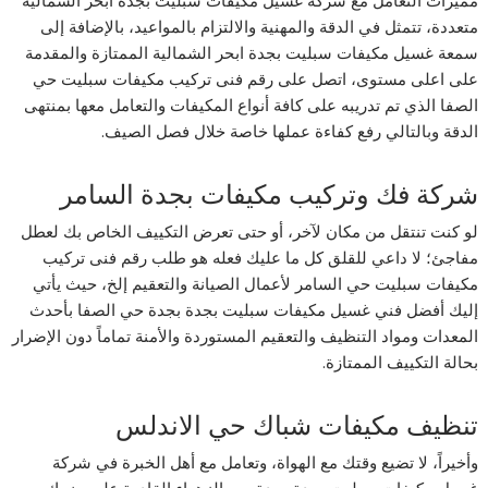
متعددة، تتمثل في الدقة والمهنية والالتزام بالمواعيد، بالإضافة إلى
سمعة غسيل مكيفات سبليت بجدة ابحر الشمالية الممتازة والمقدمة
على اعلى مستوى، اتصل على رقم فنى تركيب مكيفات سبليت حي
الصفا الذي تم تدريبه على كافة أنواع المكيفات والتعامل معها بمنتهى
الدقة وبالتالي رفع كفاءة عملها خاصة خلال فصل الصيف.
شركة فك وتركيب مكيفات بجدة السامر
لو كنت تنتقل من مكان لآخر، أو حتى تعرض التكييف الخاص بك لعطل
مفاجئ؛ لا داعي للقلق كل ما عليك فعله هو طلب رقم فنى تركيب
مكيفات سبليت حي السامر لأعمال الصيانة والتعقيم إلخ، حيث يأتي
إليك أفضل فني غسيل مكيفات سبليت بجدة بجدة حي الصفا بأحدث
المعدات ومواد التنظيف والتعقيم المستوردة والأمنة تماماً دون الإضرار
بحالة التكييف الممتازة.
تنظيف مكيفات شباك حي الاندلس
وأخيراً، لا تضيع وقتك مع الهواة، وتعامل مع أهل الخبرة في شركة
غسيل مكيفات سبليت بجدة بجدة حي الزهراء القادرة على منحك