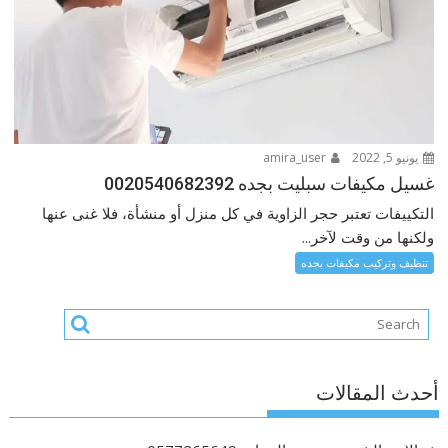
يونيو 5, 2022
amira_user
غسيل مكيفات سبليت بجده 0020540682392
التكييفات تعتبر حجر الزاوية في كل منزل أو منشأة، فلا غنى عنها
ولكنها من وقت لآخر...
تنظيف وتركيب مكيفات بجده
أحدث المقالات