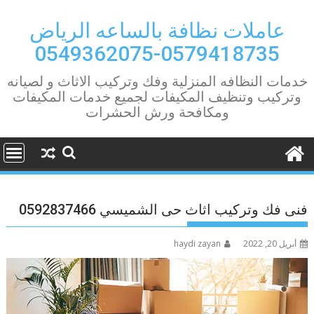
Ski
t
عاملات نظافة بالساعه الرياض
conten
0579418735-0549362075
خدمات النظافه المنزلية وفك وتركيب الاثاث و لصيانه
وتركيب وتنظيف المكيفات لجميع خدمات المكيفات
ومكافحة ورش الحشرات
فنى فك وتركيب اثاث حى الشميسي 0592837466
أبريل 20, 2022
haydi zayan