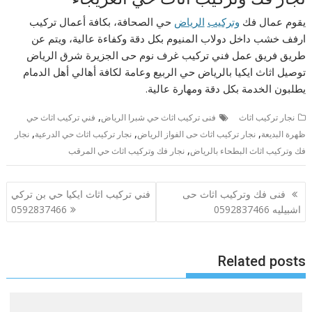
يقوم عمال فك
وتركيب
الرياض
حي الصحافة، بكافة أعمال تركيب
ارفف خشب داخل دولاب المنيوم بكل دقة وكفاءة عالية، ويتم عن
طريق فريق عمل فني تركيب غرف نوم حى الجزيرة شرق الرياض
توصيل اثاث ايكيا بالرياض حي الربيع وعامة لكافة أهالي أهل الدمام
يطلبون الخدمة بكل دقة ومهارة عالية.
,
نجار تركيب اثاث
فنى تركيب اثاث حي شبرا الرياض
فني تركيب اثاث حي
,
,
,
ظهرة البديعة
نجار تركيب اثاث حى الفواز الرياض
نجار تركيب اثاث حي الدرعية
نجار
,
فك وتركيب اثاث البطحاء بالرياض
نجار فك وتركيب اثاث حي المرقب
تصفّح
فنى فك وتركيب اثاث حى
فني تركيب اثاث ايكيا حي بن تركي
المقالات
اشبيليه 0592837466
0592837466
Related posts