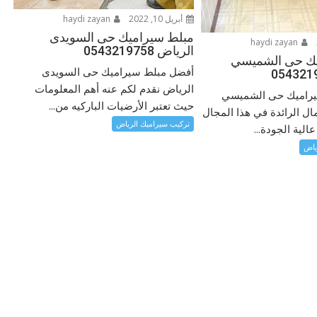
أبريل 10, 2022
haydi zayan
مبلط سيراميك حى السويدى
haydi zayan
الرياض 0543219758
يك حى الشميسي
أفضل مبلط سيراميك حى السويدى
الرياض نقدم لكم عنه أهم المعلومات
راميك حى الشميسي
حيث تعتبر الأرضيات الباركيه من...
ال الرائدة في هذا المجال
تركيب سيراميك الرياض
لية الجودة...
ياض