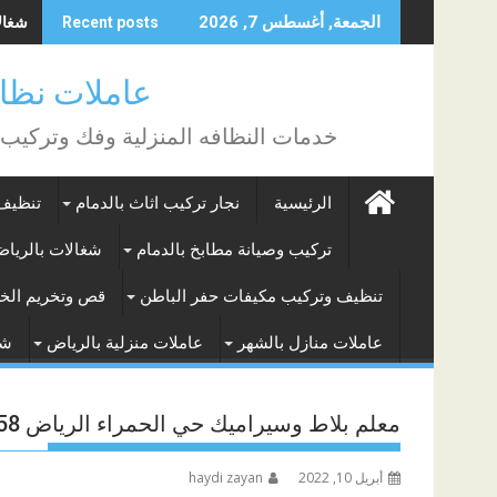
Skip
شغالات
الجمعة, أغسطس 7, 2026
Recent posts
to
content
عاملات نظافة بالساع
خدمات النظافه المنزلية وفك وتركيب
الرئيسية
نجار تركيب اثاث بالدمام
تنظيف 
تركيب وصيانة مطابخ بالدمام
شغالات بالريا
تنظيف وتركيب مكيفات حفر الباطن
قص وتخريم الخر
عاملات منازل بالشهر
عاملات منزلية بالرياض
شغ
معلم بلاط وسيراميك حي الحمراء الرياض 0543219758
أبريل 10, 2022
haydi zayan