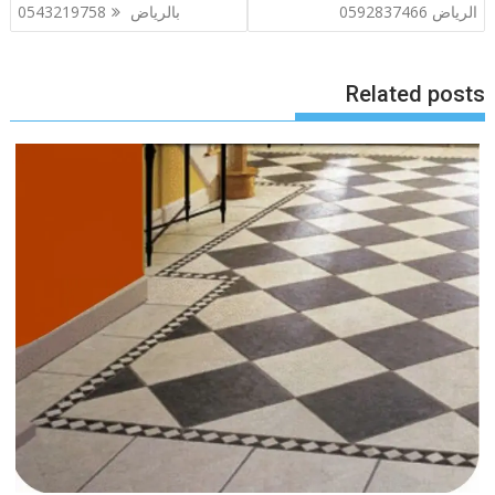
المقالات
الرياض 0592837466
بالرياض 0543219758
Related posts