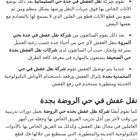
تقوم شركة
نقل العفش في جدة حي السليمانية
بعد ذلك بوضع
الأثاث الخاص بها فوق عربات النقل ورصها بشكل منظم ومن ثم
تضع بين قطع الأثاث قطع من الفلين الذي لا يسمح لها بالتصادم مع
بعضها البعض.
بعد ذلك يقوم السائقون من
شركة نقل عفش في جدة بحي
المروة
بنقل العفش لأي حي من أحياء جدة حسب رغبة العميل
بسرعة وإنجاز، حيث أن السائقون لدى
شركات نقل العفش بجدة
حي الصحيفة
يتمتعون بالمهارة في معرفة كافة الطرق.
عندما يتم توصيل العفش تقوم
شركة نقل عفش في حي
المحمدية بجدة
بإنزال العفش ورفعه باستخدام الأوناش التكنولوجية
الحديثة ومتطورة تستخدم في رفع العفش.
نقل عفش في حي الروضة بجدة
كما تقوم أيضًا
شركة نقل عفش بجده حي الروضة
بعمل دورات تدريبية
من وقت لآخر من أجل تدريب الفريق الخاص بها وجعله من أمهر
العاملين في مجال نقل العفش، وكذلك مد الفريق الخاص بها بالأدوات
التكنولوجية الحديثة والمتطورة، التي يستطيع من خلالها فك قطع