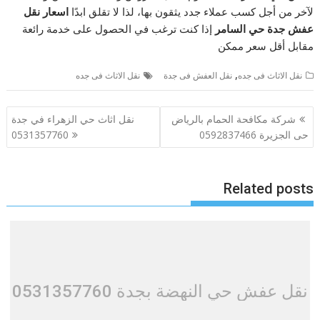
لآخر من أجل كسب عملاء جدد يثقون بها، لذا لا تقلق ابدًا
اسعار نقل
عفش جدة حي السامر
إذا كنت ترغب في الحصول على خدمة رائعة
مقابل أقل سعر ممكن
,
نقل الاثاث فى جده
نقل العفش فى جدة
نقل الاثاث فى جده
تصفّح
شركة مكافحة الحمام بالرياض
نقل اثاث حي الزهراء في جدة
المقالات
حى الجزيرة 0592837466
0531357760
Related posts
نقل عفش حي النهضة بجدة 0531357760