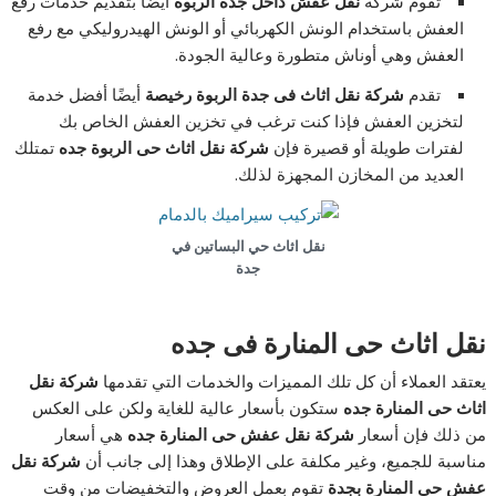
تقوم شركة
نقل عفش داخل جدة الربوة
أيضًا بتقديم خدمات رفع
العفش باستخدام الونش الكهربائي أو الونش الهيدروليكي مع رفع
العفش وهي أوناش متطورة وعالية الجودة.
تقدم
شركة نقل اثاث فى جدة الربوة رخيصة
أيضًا أفضل خدمة
لتخزين العفش فإذا كنت ترغب في تخزين العفش الخاص بك
لفترات طويلة أو قصيرة فإن
شركة نقل اثاث حى الربوة جده
تمتلك
العديد من المخازن المجهزة لذلك.
نقل اثاث حي البساتين في
جدة
نقل اثاث حى المنارة فى جده
يعتقد العملاء أن كل تلك المميزات والخدمات التي تقدمها
شركة نقل
اثاث حى المنارة جده
ستكون بأسعار عالية للغاية ولكن على العكس
من ذلك فإن أسعار
شركة نقل عفش حى المنارة
جده
هي أسعار
مناسبة للجميع، وغير مكلفة على الإطلاق وهذا إلى جانب أن
شركة نقل
عفش حي المنارة بجدة
تقوم بعمل العروض والتخفيضات من وقت